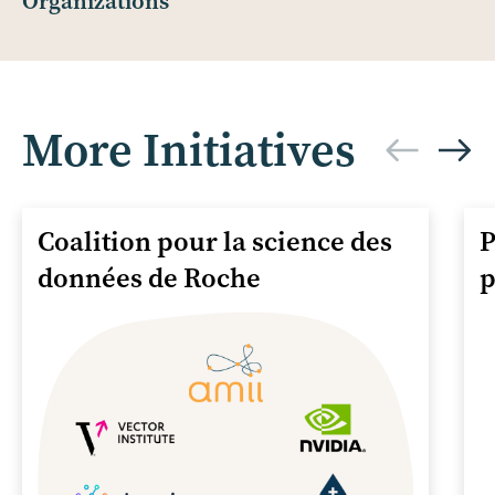
Organizations
More Initiatives
Coalition pour la science des
P
données de Roche
p